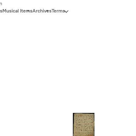
n
s
Musical Items
Archives
Terms