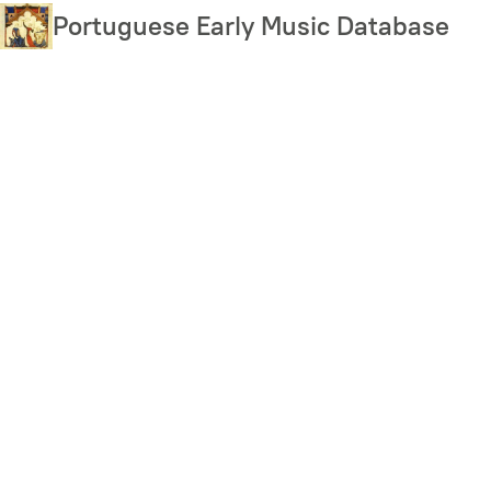
Skip
Portuguese Early Music Database
to
main
content