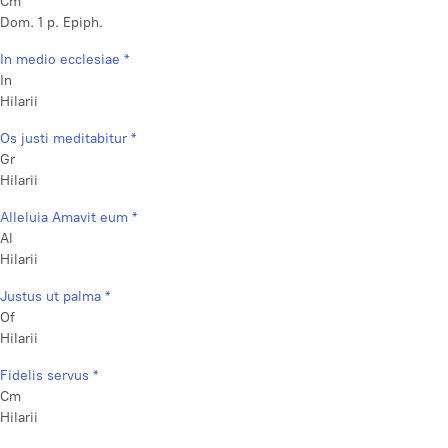
Cm
Dom. 1 p. Epiph.
In medio ecclesiae *
In
Hilarii
Os justi meditabitur *
Gr
Hilarii
Alleluia Amavit eum *
Al
Hilarii
Justus ut palma *
Of
Hilarii
Fidelis servus *
Cm
Hilarii