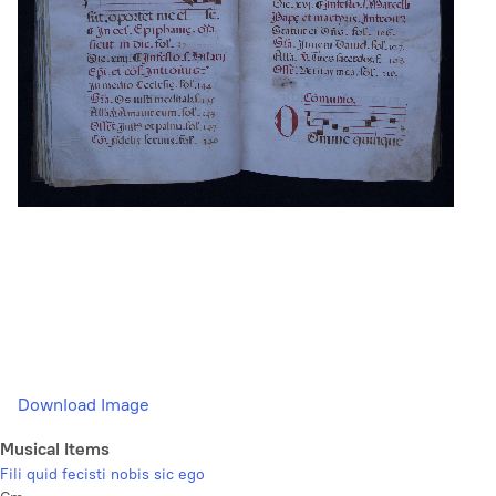
Download Image
Musical Items
Fili quid fecisti nobis sic ego