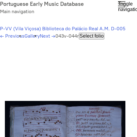
Skip
Portuguese Early Music Database
Toggle
navigati
to
Main navigation
main
content
P-VV (Vila Viçosa) Biblioteca do Palácio Real A.M. D-005
←
Previous
Gallery
Next
→
043v-044r
Select folio