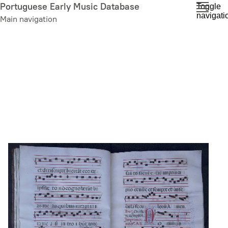
Skip
Portuguese Early Music Database
Toggle
navigati
to
Main navigation
main
content