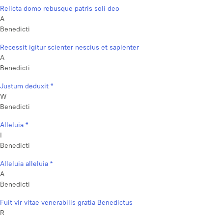
Relicta domo rebusque patris soli deo
A
Benedicti
Recessit igitur scienter nescius et sapienter
A
Benedicti
Justum deduxit *
W
Benedicti
Alleluia *
I
Benedicti
Alleluia alleluia *
A
Benedicti
Fuit vir vitae venerabilis gratia Benedictus
R