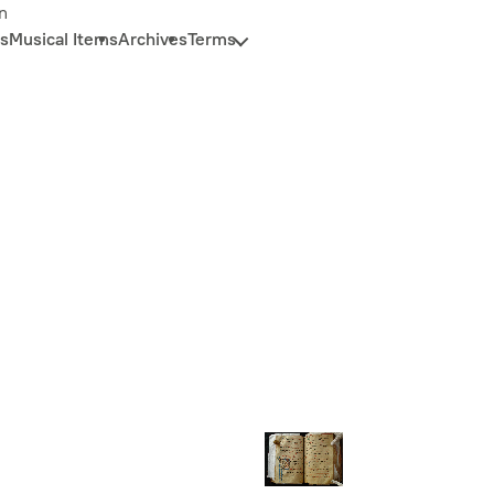
n
s
Musical Items
Archives
Terms