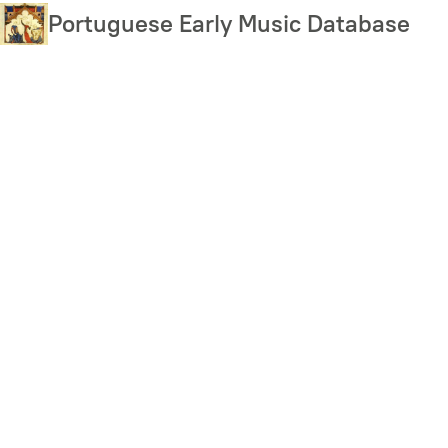
Skip
Portuguese Early Music Database
to
main
content