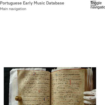
Skip
Portuguese Early Music Database
Toggle
navigati
to
Main navigation
main
content