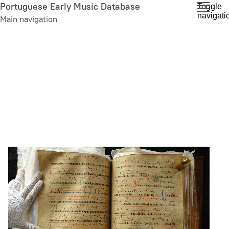
Skip
Portuguese Early Music Database
Toggle
navigati
to
Main navigation
main
content