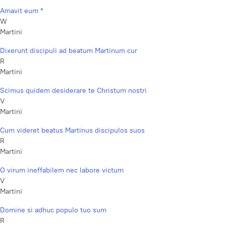
Amavit eum *
W
Martini
Dixerunt discipuli ad beatum Martinum cur
R
Martini
Scimus quidem desiderare te Christum nostri
V
Martini
Cum videret beatus Martinus discipulos suos
R
Martini
O virum ineffabilem nec labore victum
V
Martini
Domine si adhuc populo tuo sum
R