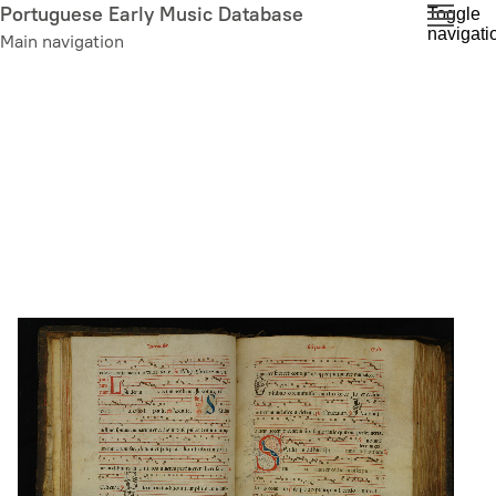
Skip
Portuguese Early Music Database
Toggle
navigati
to
Main navigation
main
content