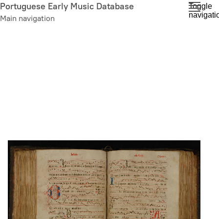
Skip
Portuguese Early Music Database
Toggle
navigati
to
Main navigation
main
content