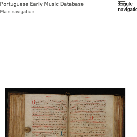
Skip
Portuguese Early Music Database
Toggle
navigati
to
Main navigation
main
content