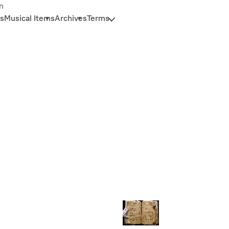
n
s
Musical Items
Archives
Terms