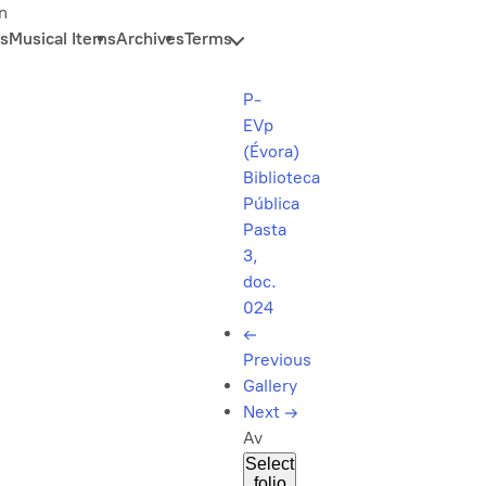
n
s
Musical Items
Archives
Terms
P-
EVp
(Évora)
Biblioteca
Pública
Pasta
3,
doc.
024
←
Previous
Gallery
Next
→
Av
Select
folio