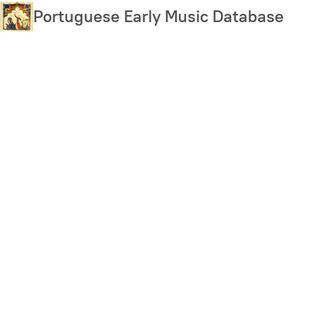
Skip
Portuguese Early Music Database
to
main
content