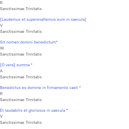
R
Sanctissimae Trinitatis
[Laudemus et superexaltemus eum in saecula]
V
Sanctissimae Trinitatis
Sit nomen domini benedictum*
W
Sanctissimae Trinitatis
[O vera] summa *
A
Sanctissimae Trinitatis
Benedictus es domine in firmamento caeli *
R
Sanctissimae Trinitatis
Et laudabilis et gloriosus in saecula *
V
Sanctissimae Trinitatis