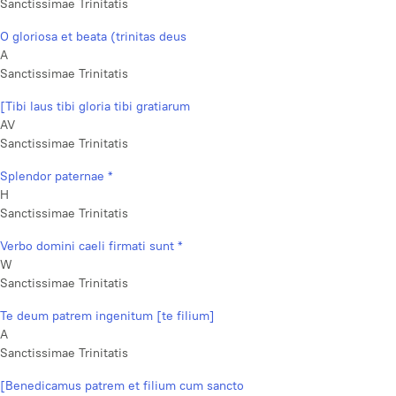
Sanctissimae Trinitatis
O gloriosa et beata (trinitas deus
A
Sanctissimae Trinitatis
[Tibi laus tibi gloria tibi gratiarum
AV
Sanctissimae Trinitatis
Splendor paternae *
H
Sanctissimae Trinitatis
Verbo domini caeli firmati sunt *
W
Sanctissimae Trinitatis
Te deum patrem ingenitum [te filium]
A
Sanctissimae Trinitatis
[Benedicamus patrem et filium cum sancto