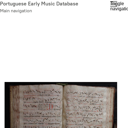
Skip
Portuguese Early Music Database
Toggle
navigati
to
Main navigation
main
content