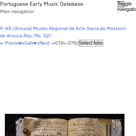
Skip
Portuguese Early Music Database
Toggle
navigati
to
Main navigation
main
content
P-AR (Arouca) Museu Regional de Arte Sacra do Mosteiro
de Arouca Res. Ms. 021
←
Previous
Gallery
Next
→
078v-079r
Select folio