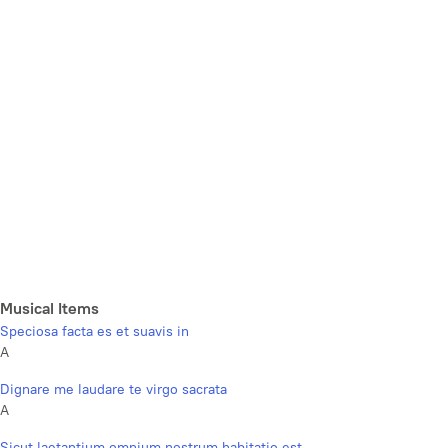
Musical Items
Speciosa facta es et suavis in
A
Dignare me laudare te virgo sacrata
A
Sicut laetantium omnium nostrum habitatio est