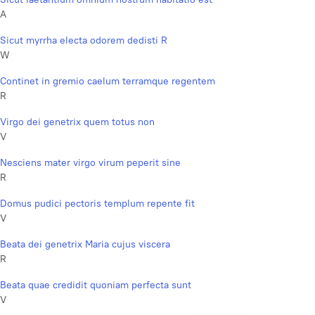
A
Sicut myrrha electa odorem dedisti R
W
Continet in gremio caelum terramque regentem
R
Virgo dei genetrix quem totus non
V
Nesciens mater virgo virum peperit sine
R
Domus pudici pectoris templum repente fit
V
Beata dei genetrix Maria cujus viscera
R
Beata quae credidit quoniam perfecta sunt
V