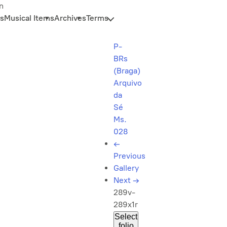
n
s
Musical Items
Archives
Terms
P-
BRs
(Braga)
Arquivo
da
Sé
Ms.
028
←
Previous
Gallery
Next
→
289v-
289x1r
Select
folio