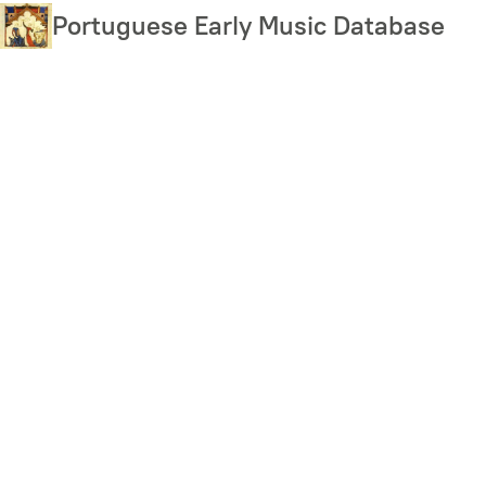
Skip
Portuguese Early Music Database
to
main
content