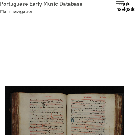
Skip
Portuguese Early Music Database
Toggle
navigati
to
Main navigation
main
content