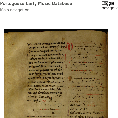
Skip
Portuguese Early Music Database
Toggle
navigati
to
Main navigation
main
content