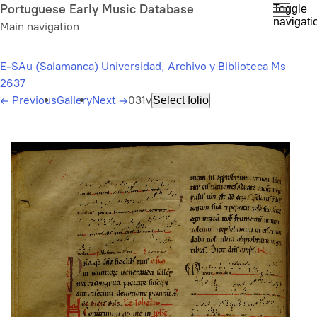
Skip
Portuguese Early Music Database
Toggle
navigati
to
Main navigation
main
content
E-SAu (Salamanca) Universidad, Archivo y Biblioteca Ms
2637
←
Previous
Gallery
Next
→
031v
Select folio