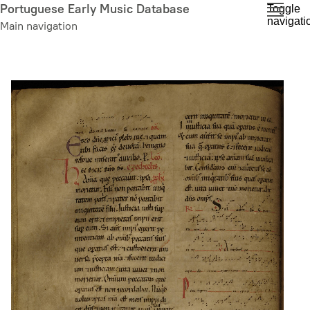
Skip
Portuguese Early Music Database
Toggle
navigati
to
Main navigation
main
content