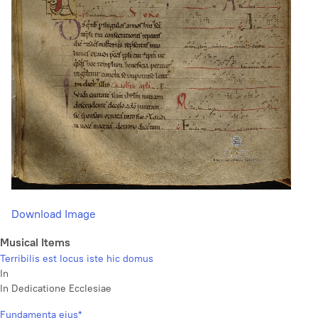
Download Image
Musical Items
Terribilis est locus iste hic domus
In
In Dedicatione Ecclesiae
Fundamenta ejus*