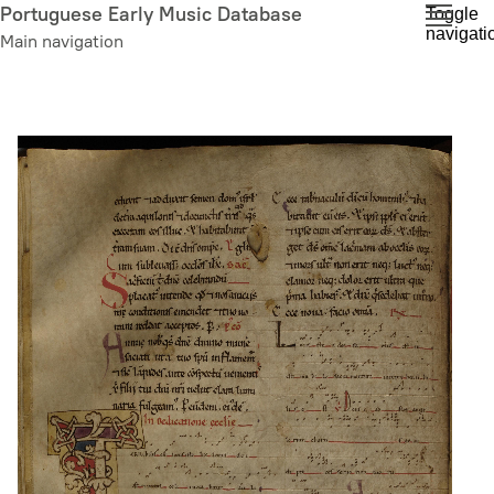
Skip
Portuguese Early Music Database
Toggle
navigati
to
Main navigation
main
content