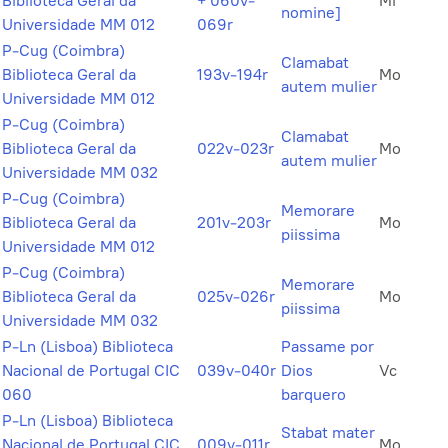
Biblioteca Geral da
+ 060v-
Mi
nomine]
Universidade MM 012
069r
P-Cug (Coimbra)
Clamabat
Biblioteca Geral da
193v-194r
Mo
autem mulier
Universidade MM 012
P-Cug (Coimbra)
Clamabat
Biblioteca Geral da
022v-023r
Mo
autem mulier
Universidade MM 032
P-Cug (Coimbra)
Memorare
Biblioteca Geral da
201v-203r
Mo
piissima
Universidade MM 012
P-Cug (Coimbra)
Memorare
Biblioteca Geral da
025v-026r
Mo
piissima
Universidade MM 032
P-Ln (Lisboa) Biblioteca
Passame por
Nacional de Portugal CIC
039v-040r
Dios
Vc
060
barquero
P-Ln (Lisboa) Biblioteca
Stabat mater
Nacional de Portugal CIC
009v-011r
Mo