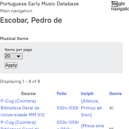
Skip
Portuguese Early Music Database
Toggle
navigati
to
Main navigation
main
Escobar, Pedro de
content
Musical Items
Items per page
Displaying 1 - 8 of 8
Source
Folio
Incipit
Genre
P-Cug (Coimbra)
[Alleluia,
Biblioteca Geral da
032v-033r
Primus ad
Al
Universidade MM 012
Sion]
P-Cug (Coimbra)
053v-059r
[Missa sine