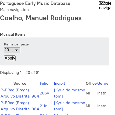
Skip
Portuguese Early Music Database
Toggle
navigati
to
Main navigation
main
Coelho, Manuel Rodrigues
content
Musical Items
Items per page
Displaying 1 - 20 of 81
Source
Folio
Incipit
Office
Genre
P-BRad (Braga)
[Kyrie do mesmo
205v
MI
Instr
Arquivo Distrital 964
tom]
P-BRad (Braga)
[Kyrie do mesmo
211r
MI
Instr
Arquivo Distrital 964
tom]