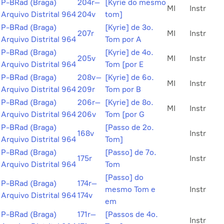
P-BRad (Braga)
204r–
[Kyrie do mesmo
MI
Instr
Arquivo Distrital 964
204v
tom]
P-BRad (Braga)
[Kyrie] de 3o.
207r
MI
Instr
Arquivo Distrital 964
Tom por A
P-BRad (Braga)
[Kyrie] de 4o.
205v
MI
Instr
Arquivo Distrital 964
Tom [por E
P-BRad (Braga)
208v–
[Kyrie] de 6o.
MI
Instr
Arquivo Distrital 964
209r
Tom por B
P-BRad (Braga)
206r–
[Kyrie] de 8o.
MI
Instr
Arquivo Distrital 964
206v
Tom [por G
P-BRad (Braga)
[Passo de 2o.
168v
Instr
Arquivo Distrital 964
Tom]
P-BRad (Braga)
[Passo] de 7o.
175r
Instr
Arquivo Distrital 964
Tom
[Passo] do
P-BRad (Braga)
174r–
mesmo Tom e
Instr
Arquivo Distrital 964
174v
em
P-BRad (Braga)
171r–
[Passos de 4o.
Instr