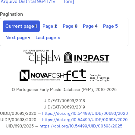
Arquivo Distrital 964
171v
Tom]
Pagination
Current page
1
Page
2
Page
3
Page
4
Page
5
Next page
›
Last page
››
© Portuguese Early Music Database (PEM), 2010-2026
UID/EAT/00693/2013
UID/EAT/00693/2019
UIDB/00693/2020 –
https://doi.org/10.54499/UIDB/00693/2020
UIDP/00693/2020 –
https://doi.org/10.54499/UIDP/00693/2020
UID/693/2025 –
https://doi.org/10.54499/UID/00693/2025