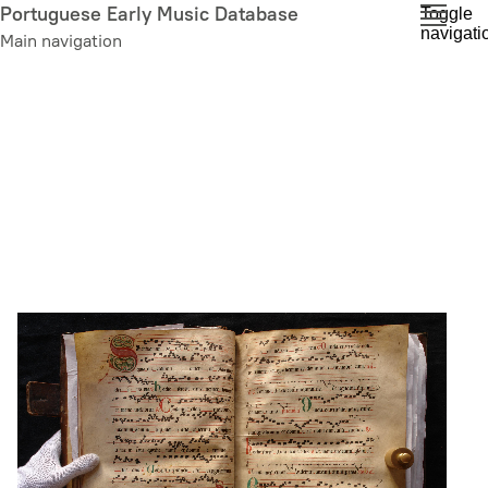
Skip
Portuguese Early Music Database
Toggle
navigati
to
Main navigation
main
content