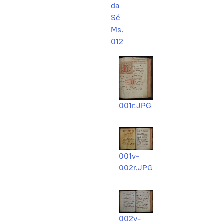
da
Sé
Ms.
012
001r.JPG
001v-
002r.JPG
002v-