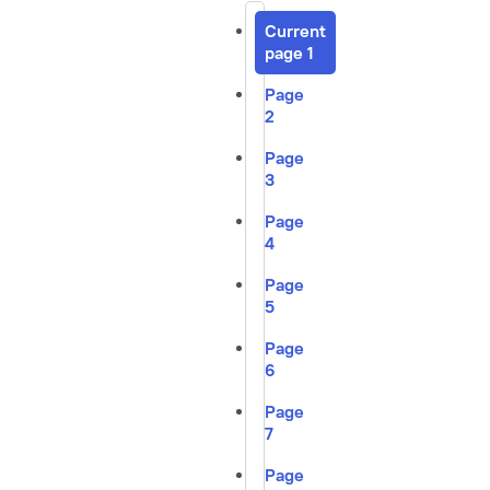
Current
page
1
Page
2
Page
3
Page
4
Page
5
Page
6
Page
7
Page