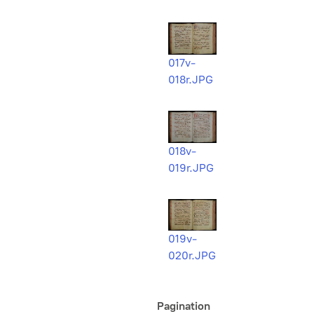
017v-
018r.JPG
018v-
019r.JPG
019v-
020r.JPG
Pagination