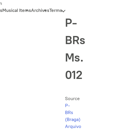
n
s
Musical Items
Archives
Terms
P-
BRs
Ms.
012
Source
P-
BRs
(Braga)
Arquivo