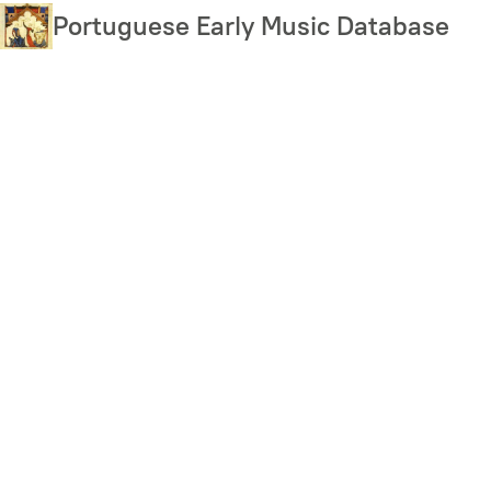
Skip
Portuguese Early Music Database
to
main
content