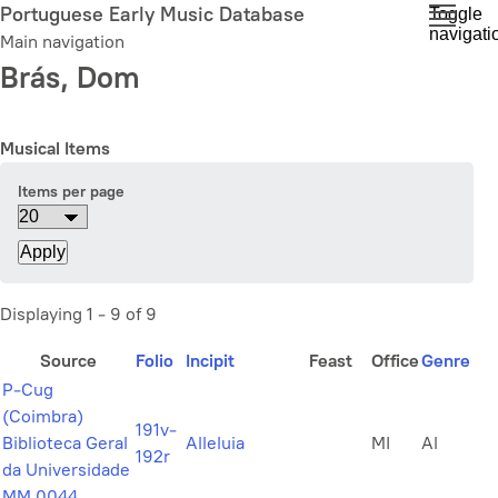
Skip
Portuguese Early Music Database
Toggle
navigati
to
Main navigation
main
Brás, Dom
content
Musical Items
Items per page
Displaying 1 - 9 of 9
Source
Folio
Incipit
Feast
Office
Genre
P-Cug
(Coimbra)
191v-
Biblioteca Geral
Alleluia
MI
Al
192r
da Universidade
MM 0044