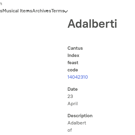
n
s
Musical Items
Archives
Terms
Adalberti
Cantus
Index
feast
code
14042310
Date
23
April
Description
Adalbert
of