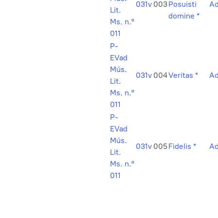
031v
003
Posuisti
Ad
Lit.
domine *
Ms. n.º
011
P-
EVad
Mús.
031v
004
Veritas *
Ad
Lit.
Ms. n.º
011
P-
EVad
Mús.
031v
005
Fidelis *
Ad
Lit.
Ms. n.º
011