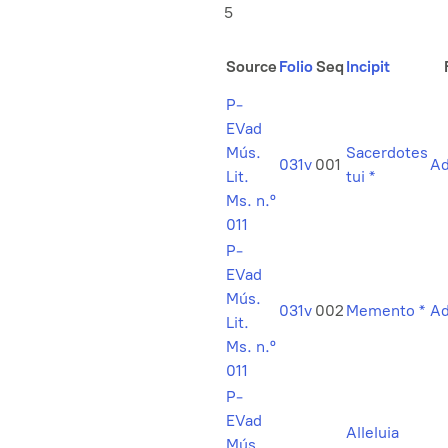
5
Source
Folio
Seq
Incipit
P-
EVad
Mús.
Sacerdotes
031v
001
Ad
Lit.
tui *
Ms. n.º
011
P-
EVad
Mús.
031v
002
Memento *
Ad
Lit.
Ms. n.º
011
P-
EVad
Alleluia
Mús.