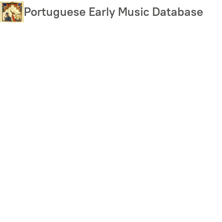
Skip
Portuguese Early Music Database
to
main
content