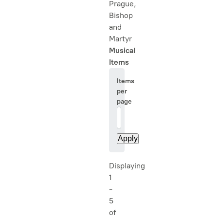
Prague,
Bishop
and
Martyr
Musical
Items
Items
per
page
20
Displaying
1
-
5
of