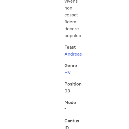
vivens
non
cessat
fidem
docere
populuo
Feast
Andreae
Genre
HV
Position
03
Mode
*
Cantus
ID