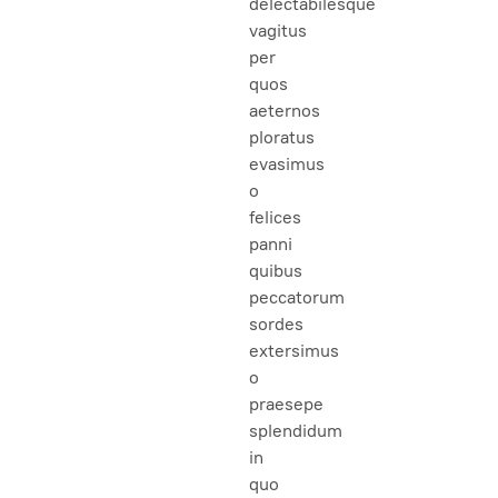
delectabilesque
vagitus
per
quos
aeternos
ploratus
evasimus
o
felices
panni
quibus
peccatorum
sordes
extersimus
o
praesepe
splendidum
in
quo