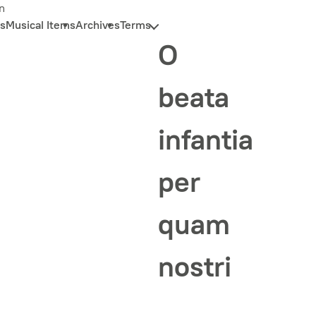
n
s
Musical Items
Archives
Terms
O
beata
infantia
per
quam
nostri