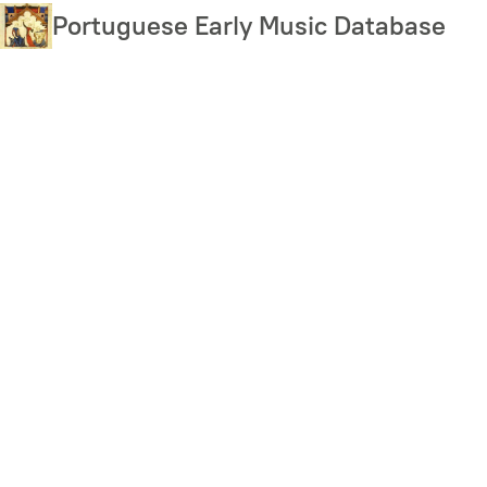
Skip
Portuguese Early Music Database
to
main
content