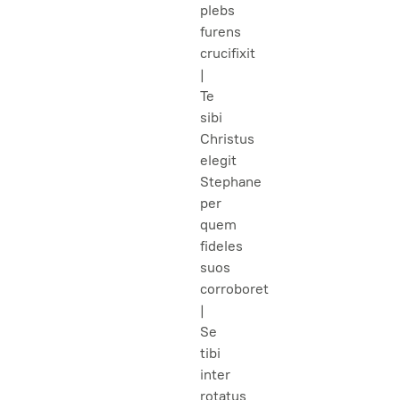
plebs
furens
crucifixit
|
Te
sibi
Christus
elegit
Stephane
per
quem
fideles
suos
corroboret
|
Se
tibi
inter
rotatus