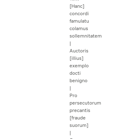
[Hanc]
concordi
famulatu
colamus
sollemnitatem
|
Auctoris
[illius]
exemplo
docti
benigno
|
Pro
persecutorum
precantis
[fraude
suorum]
|