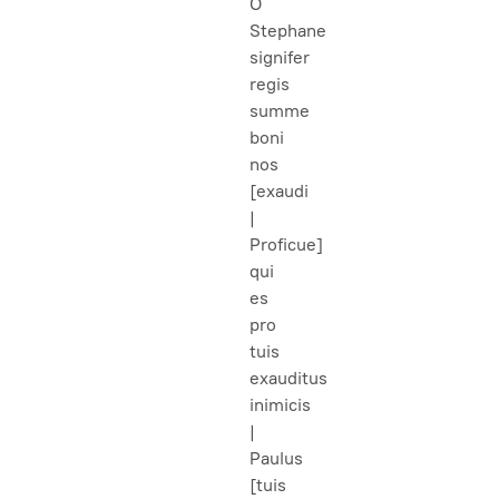
O
Stephane
signifer
regis
summe
boni
nos
[exaudi
|
Proficue]
qui
es
pro
tuis
exauditus
inimicis
|
Paulus
[tuis