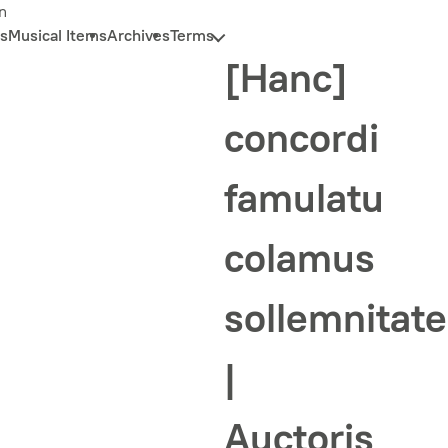
n
s
Musical Items
Archives
Terms
[Hanc]
concordi
famulatu
colamus
sollemnitat
|
Auctoris