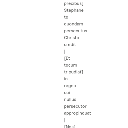
precibus]
Stephane
te
quondam
persecutus
Christo
credit
|
[Et
tecum
tripudiat]
in
regno
cui
nullus
persecutor
appropinquat
|
[Nos]