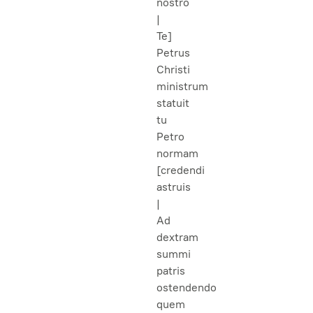
nostro
|
Te]
Petrus
Christi
ministrum
statuit
tu
Petro
normam
[credendi
astruis
|
Ad
dextram
summi
patris
ostendendo
quem