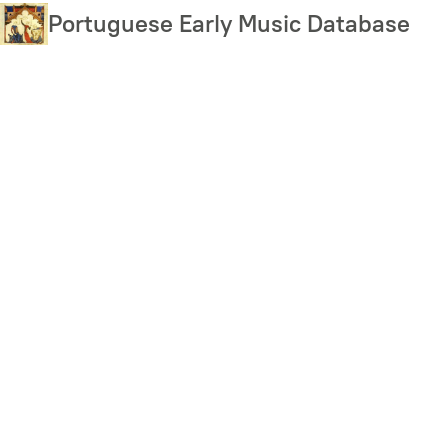
Skip
Portuguese Early Music Database
to
main
content