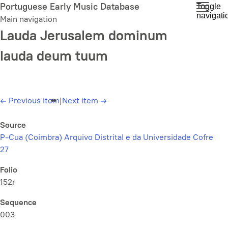
Skip
Portuguese Early Music Database
Toggle
navigati
to
Main navigation
main
Lauda Jerusalem dominum
content
lauda deum tuum
←
Previous item
|
Next item
→
Source
P-Cua (Coimbra) Arquivo Distrital e da Universidade Cofre
27
Folio
152r
Sequence
003