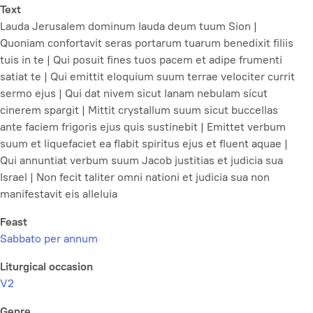
Text
Lauda Jerusalem dominum lauda deum tuum Sion |
Quoniam confortavit seras portarum tuarum benedixit filiis
tuis in te | Qui posuit fines tuos pacem et adipe frumenti
satiat te | Qui emittit eloquium suum terrae velociter currit
sermo ejus | Qui dat nivem sicut lanam nebulam sicut
cinerem spargit | Mittit crystallum suum sicut buccellas
ante faciem frigoris ejus quis sustinebit | Emittet verbum
suum et liquefaciet ea flabit spiritus ejus et fluent aquae |
Qui annuntiat verbum suum Jacob justitias et judicia sua
Israel | Non fecit taliter omni nationi et judicia sua non
manifestavit eis alleluia
Feast
Sabbato per annum
Liturgical occasion
V2
Genre