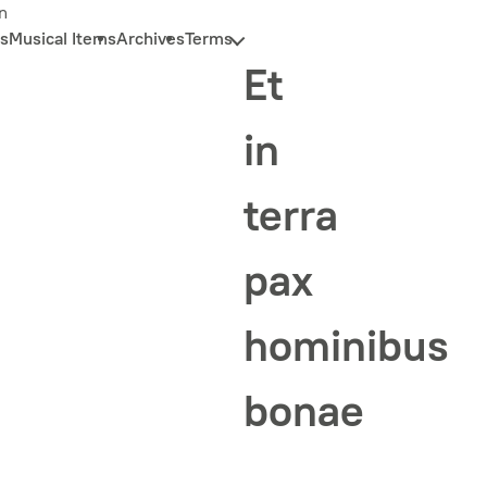
n
s
Musical Items
Archives
Terms
Et
in
terra
pax
hominibus
bonae