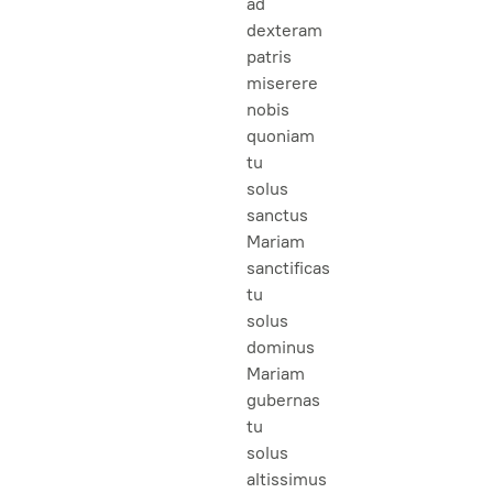
ad
dexteram
patris
miserere
nobis
quoniam
tu
solus
sanctus
Mariam
sanctificas
tu
solus
dominus
Mariam
gubernas
tu
solus
altissimus