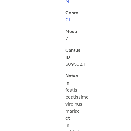
MI
Genre
Gl
Mode
7
Cantus
ID
509502.1
Notes
In
festis
beatissime
virginus
mariae
et
in