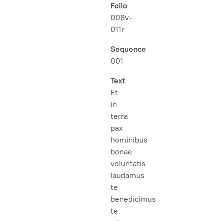
Folio
008v-
011r
Sequence
001
Text
Et
in
terra
pax
hominibus
bonae
voluntatis
laudamus
te
benedicimus
te