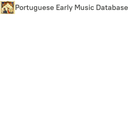
Skip
Portuguese Early Music Database
to
main
content