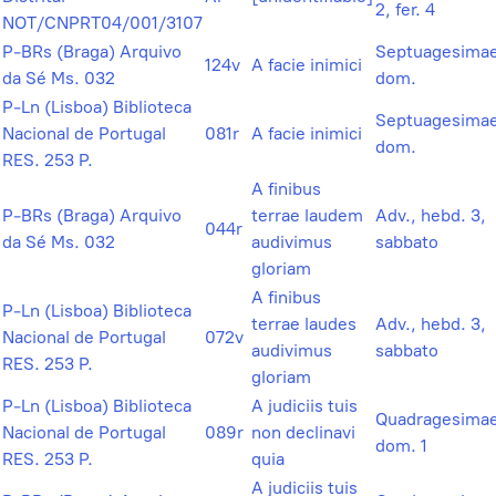
2, fer. 4
NOT/CNPRT04/001/3107
P-BRs (Braga) Arquivo
Septuagesimae
124v
A facie inimici
da Sé Ms. 032
dom.
P-Ln (Lisboa) Biblioteca
Septuagesimae
Nacional de Portugal
081r
A facie inimici
dom.
RES. 253 P.
A finibus
P-BRs (Braga) Arquivo
terrae laudem
Adv., hebd. 3,
044r
da Sé Ms. 032
audivimus
sabbato
gloriam
A finibus
P-Ln (Lisboa) Biblioteca
terrae laudes
Adv., hebd. 3,
Nacional de Portugal
072v
audivimus
sabbato
RES. 253 P.
gloriam
P-Ln (Lisboa) Biblioteca
A judiciis tuis
Quadragesimae
Nacional de Portugal
089r
non declinavi
dom. 1
RES. 253 P.
quia
A judiciis tuis