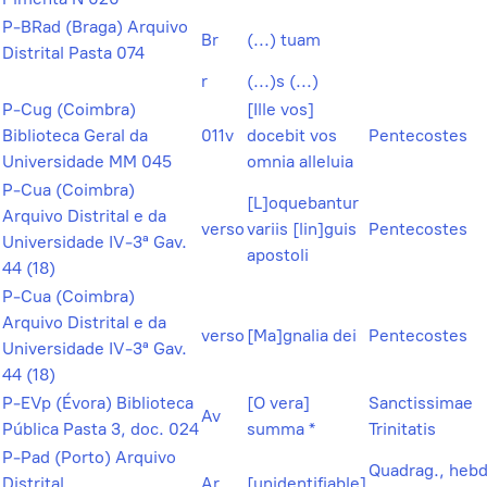
P-BRad (Braga) Arquivo
Br
(...) tuam
Distrital Pasta 074
r
(...)s (...)
P-Cug (Coimbra)
[Ille vos]
Biblioteca Geral da
011v
docebit vos
Pentecostes
Universidade MM 045
omnia alleluia
P-Cua (Coimbra)
[L]oquebantur
Arquivo Distrital e da
verso
variis [lin]guis
Pentecostes
Universidade IV-3ª Gav.
apostoli
44 (18)
P-Cua (Coimbra)
Arquivo Distrital e da
verso
[Ma]gnalia dei
Pentecostes
Universidade IV-3ª Gav.
44 (18)
P-EVp (Évora) Biblioteca
[O vera]
Sanctissimae
Av
Pública Pasta 3, doc. 024
summa *
Trinitatis
P-Pad (Porto) Arquivo
Quadrag., hebd
Distrital
Ar
[unidentifiable]