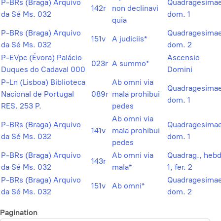
P-BRs (Braga) Arquivo
Quadragesimae
142r
non declinavi
da Sé Ms. 032
dom. 1
quia
P-BRs (Braga) Arquivo
Quadragesimae
151v
A judiciis*
da Sé Ms. 032
dom. 2
P-EVpc (Évora) Palácio
Ascensio
023r
A summo*
Duques do Cadaval 000
Domini
P-Ln (Lisboa) Biblioteca
Ab omni via
Quadragesimae
Nacional de Portugal
089r
mala prohibui
dom. 1
RES. 253 P.
pedes
Ab omni via
P-BRs (Braga) Arquivo
Quadragesimae
141v
mala prohibui
da Sé Ms. 032
dom. 1
pedes
P-BRs (Braga) Arquivo
Ab omni via
Quadrag., hebd
143r
da Sé Ms. 032
mala*
1, fer. 2
P-BRs (Braga) Arquivo
Quadragesimae
151v
Ab omni*
da Sé Ms. 032
dom. 2
Pagination