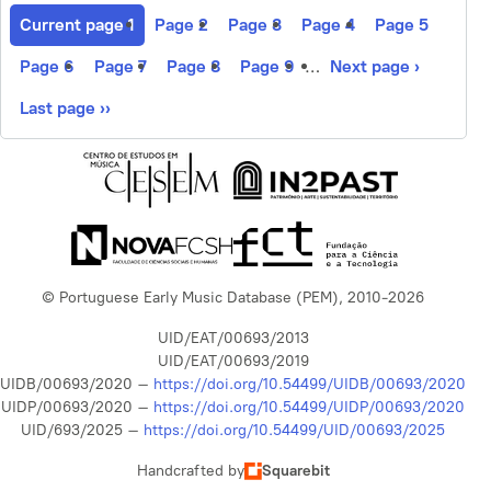
Current page
1
Page
2
Page
3
Page
4
Page
5
Page
6
Page
7
Page
8
Page
9
…
Next page
›
Last page
››
© Portuguese Early Music Database (PEM), 2010-2026
UID/EAT/00693/2013
UID/EAT/00693/2019
UIDB/00693/2020 –
https://doi.org/10.54499/UIDB/00693/2020
UIDP/00693/2020 –
https://doi.org/10.54499/UIDP/00693/2020
UID/693/2025 –
https://doi.org/10.54499/UID/00693/2025
Handcrafted by
Squarebit