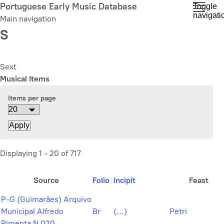
Skip
Portuguese Early Music Database
Toggle
navigati
to
Main navigation
main
S
content
Sext
Musical Items
Items per page
Displaying 1 - 20 of 717
Source
Folio
Incipit
Feast
P-G (Guimarães) Arquivo
Municipal Alfredo
Br
(...)
Petri
Pimenta N 020