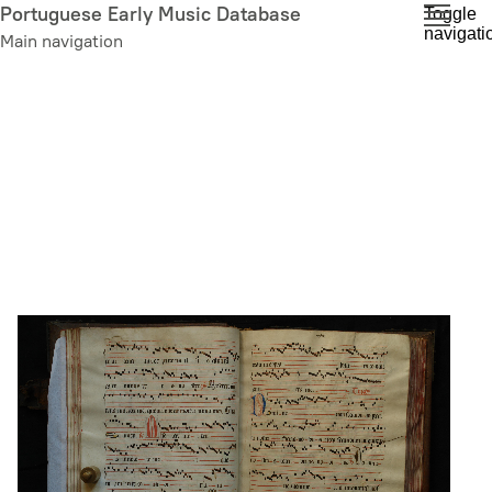
Skip
Portuguese Early Music Database
Toggle
navigati
to
Main navigation
main
content