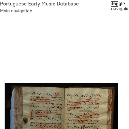
Skip
Portuguese Early Music Database
Toggle
navigati
to
Main navigation
main
content