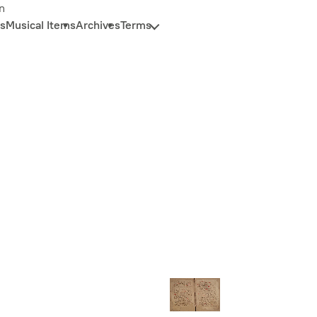
n
s
Musical Items
Archives
Terms