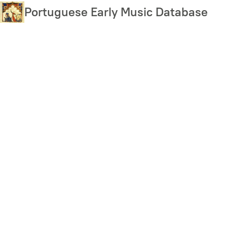
Skip
Portuguese Early Music Database
to
main
content