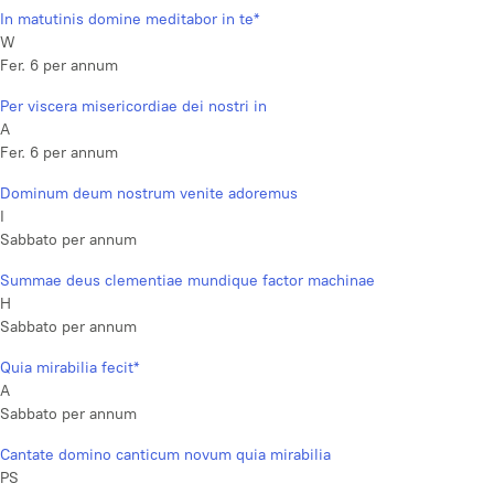
In matutinis domine meditabor in te*
W
Fer. 6 per annum
Per viscera misericordiae dei nostri in
A
Fer. 6 per annum
Dominum deum nostrum venite adoremus
I
Sabbato per annum
Summae deus clementiae mundique factor machinae
H
Sabbato per annum
Quia mirabilia fecit*
A
Sabbato per annum
Cantate domino canticum novum quia mirabilia
PS