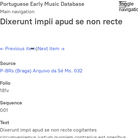
Skip
Portuguese Early Music Database
Toggle
navigati
to
Main navigation
main
Dixerunt impii apud se non recte
content
←
Previous item
|
Next item
→
Source
P-BRs (Braga) Arquivo da Sé Ms. 032
Folio
181v
Sequence
001
Text
Dixerunt impii apud se non recte cogitantes
circumveniamus justum quoniam contrarius est operibus