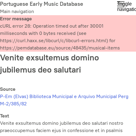
Skip
Portuguese Early Music Database
Toggle
navigati
to
Main navigation
main
Error message
content
cURL error 28: Operation timed out after 30001
milliseconds with 0 bytes received (see
https://curl.haxx.se/libcurl/c/libcurl-errors.html) for
https://pemdatabase.eu/source/48435/musical-items
Venite exsultemus domino
jubilemus deo salutari
Source
P-Em (Elvas) Biblioteca Municipal e Arquivo Municipal Perg
M-2/385/82
Text
Venite exsultemus domino jubilemus deo salutari nostro
praeoccupemus faciem ejus in confessione et in psalmis