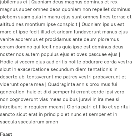
jubilemus ei | Quoniam deus magnus dominus et rex
magnus super omnes deos quoniam non repellet dominus
plebem suam quia in manu ejus sunt omnes fines terrae et
altitudines montium ipse conspicit | Quoniam ipsius est
mare et ipse fecit illud et aridam fundaverunt manus ejus
venite adoremus et procidamus ante deum ploremus
coram domino qui fecit nos quia ipse est dominus deus
noster nos autem populus ejus et oves pascuae ejus |
Hodie si vocem ejus audieritis nolite obdurare corda vestra
sicut in exacerbatione secundum diem tentationis in
deserto ubi tentaverunt me patres vestri probaverunt et
viderunt opera mea | Quadraginta annis proximus fui
generationi huic et dixi semper hi errant corde ipsi vero
non cognoverunt vias meas quibus juravi in ira mea si
introibunt in requiem meam | Gloria patri et filio et spiritui
sancto sicut erat in principio et nunc et semper et in
saecula saeculorum amen
Feast