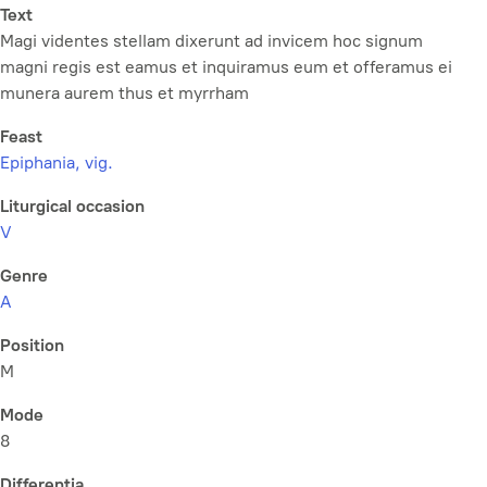
Text
Magi videntes stellam dixerunt ad invicem hoc signum
magni regis est eamus et inquiramus eum et offeramus ei
munera aurem thus et myrrham
Feast
Epiphania, vig.
Liturgical occasion
V
Genre
A
Position
M
Mode
8
Differentia