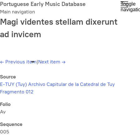
Skip
Portuguese Early Music Database
Toggle
navigati
to
Main navigation
main
Magi videntes stellam dixerunt
content
ad invicem
←
Previous item
|
Next item
→
Source
E-TUY (Tuy) Archivo Capitular de la Catedral de Tuy
Fragmento 012
Folio
Av
Sequence
005