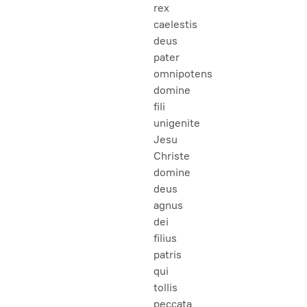
rex
caelestis
deus
pater
omnipotens
domine
fili
unigenite
Jesu
Christe
domine
deus
agnus
dei
filius
patris
qui
tollis
peccata