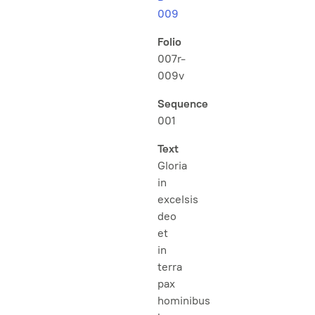
009
Folio
007r-
009v
Sequence
001
Text
Gloria
in
excelsis
deo
et
in
terra
pax
hominibus