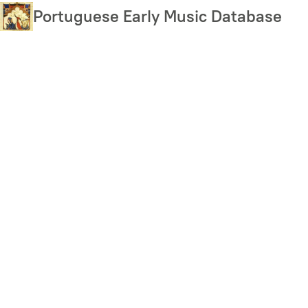
Skip
Portuguese Early Music Database
to
main
content