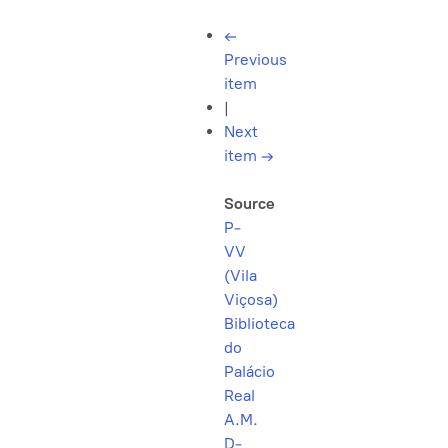
←
Previous
item
|
Next
item
→
Source
P-
VV
(Vila
Viçosa)
Biblioteca
do
Palácio
Real
A.M.
D-