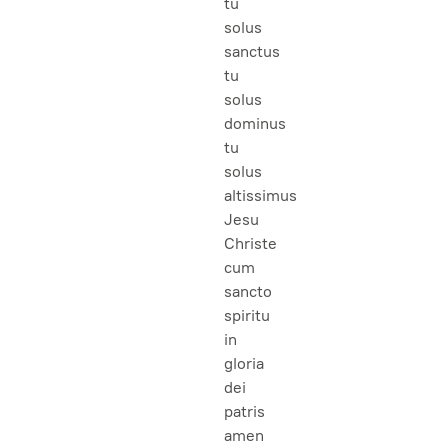
tu
solus
sanctus
tu
solus
dominus
tu
solus
altissimus
Jesu
Christe
cum
sancto
spiritu
in
gloria
dei
patris
amen