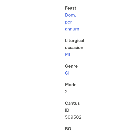
Feast
Dom.
per
annum
Liturgical
occasion
MI
Genre
Gl
Mode
2
Cantus
ID
509502
BO