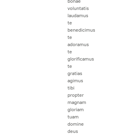
bonae
voluntatis
laudamus
te
benedicimus
te
adoramus
te
glorificamus
te
gratias
agimus
tibi
propter
magnam
gloriam
tuam
domine
deus