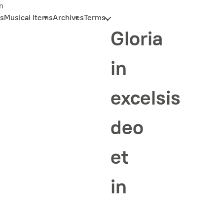
n
s
Musical Items
Archives
Terms
Gloria
in
excelsis
deo
et
in