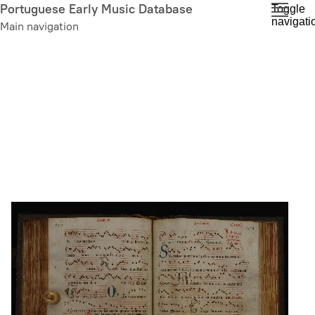
Skip
Portuguese Early Music Database
Toggle
navigati
to
Main navigation
main
content