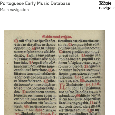
Skip
Portuguese Early Music Database
Toggle
navigati
to
Main navigation
main
content