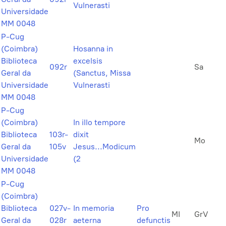
Vulnerasti
Universidade
MM 0048
P-Cug
(Coimbra)
Hosanna in
Biblioteca
excelsis
092r
Sa
Geral da
(Sanctus, Missa
Universidade
Vulnerasti
MM 0048
P-Cug
(Coimbra)
In illo tempore
Biblioteca
103r-
dixit
Mo
Geral da
105v
Jesus...Modicum
Universidade
(2
MM 0048
P-Cug
(Coimbra)
Biblioteca
027v-
In memoria
Pro
MI
GrV
Geral da
028r
aeterna
defunctis