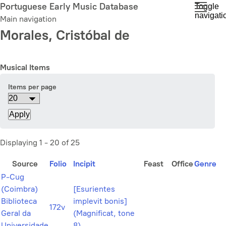
Skip
Portuguese Early Music Database
Toggle
navigati
to
Main navigation
main
Morales, Cristóbal de
content
Musical Items
Items per page
Displaying 1 - 20 of 25
Source
Folio
Incipit
Feast
Office
Genre
P-Cug
(Coimbra)
[Esurientes
Biblioteca
implevit bonis]
172v
Geral da
(Magnificat, tone
Universidade
8)