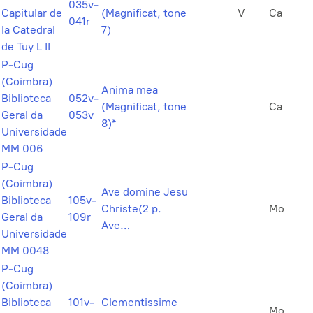
035v-
Capitular de
(Magnificat, tone
V
Ca
041r
la Catedral
7)
de Tuy L II
P-Cug
(Coimbra)
Anima mea
Biblioteca
052v-
(Magnificat, tone
Ca
Geral da
053v
8)*
Universidade
MM 006
P-Cug
(Coimbra)
Ave domine Jesu
Biblioteca
105v-
Christe(2 p.
Mo
Geral da
109r
Ave…
Universidade
MM 0048
P-Cug
(Coimbra)
Biblioteca
101v-
Clementissime
Mo