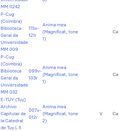
MM 0242
P-Cug
(Coimbra)
Anima mea
Biblioteca
115v-
(Magnificat, tone
Ca
Geral da
121r
1)
Universidade
MM 009
P-Cug
(Coimbra)
Anima mea
Biblioteca
099v-
(Magnificat, tone
Ca
Geral da
103r
1)
Universidade
MM 032
E-TUY (Tuy)
Archivo
Anima mea
007v-
Capitular de
(Magnificat, tone
V
Ca
012r
la Catedral
2)
de Tuy L II