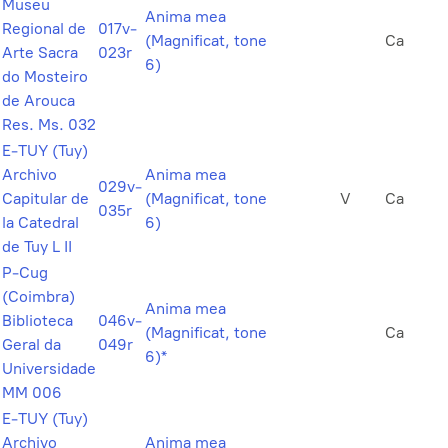
Museu
Anima mea
Regional de
017v-
(Magnificat, tone
Ca
Arte Sacra
023r
6)
do Mosteiro
de Arouca
Res. Ms. 032
E-TUY (Tuy)
Archivo
Anima mea
029v-
Capitular de
(Magnificat, tone
V
Ca
035r
la Catedral
6)
de Tuy L II
P-Cug
(Coimbra)
Anima mea
Biblioteca
046v-
(Magnificat, tone
Ca
Geral da
049r
6)*
Universidade
MM 006
E-TUY (Tuy)
Archivo
Anima mea