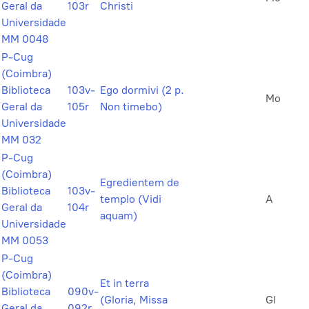
Geral da
103r
Christi
Universidade
MM 0048
P-Cug
(Coimbra)
Biblioteca
103v-
Ego dormivi (2 p.
Mo
Geral da
105r
Non timebo)
Universidade
MM 032
P-Cug
(Coimbra)
Egredientem de
Biblioteca
103v-
templo (Vidi
A
Geral da
104r
aquam)
Universidade
MM 0053
P-Cug
(Coimbra)
Et in terra
Biblioteca
090v-
(Gloria, Missa
Gl
Geral da
092r