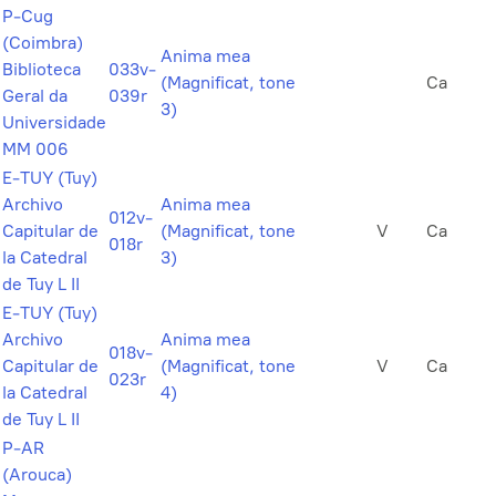
P-Cug
(Coimbra)
Anima mea
Biblioteca
033v-
(Magnificat, tone
Ca
Geral da
039r
3)
Universidade
MM 006
E-TUY (Tuy)
Archivo
Anima mea
012v-
Capitular de
(Magnificat, tone
V
Ca
018r
la Catedral
3)
de Tuy L II
E-TUY (Tuy)
Archivo
Anima mea
018v-
Capitular de
(Magnificat, tone
V
Ca
023r
la Catedral
4)
de Tuy L II
P-AR
(Arouca)