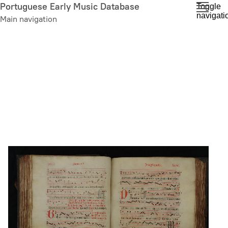
Skip
Portuguese Early Music Database
Toggle
navigati
to
Main navigation
main
content