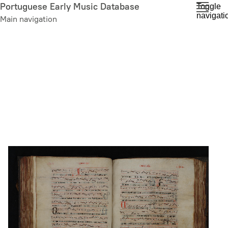
Skip
Portuguese Early Music Database
Toggle
navigati
to
Main navigation
main
content