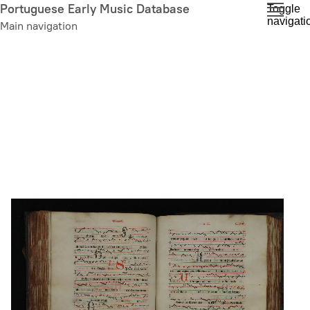
Skip
Portuguese Early Music Database
Toggle
navigati
to
Main navigation
main
content