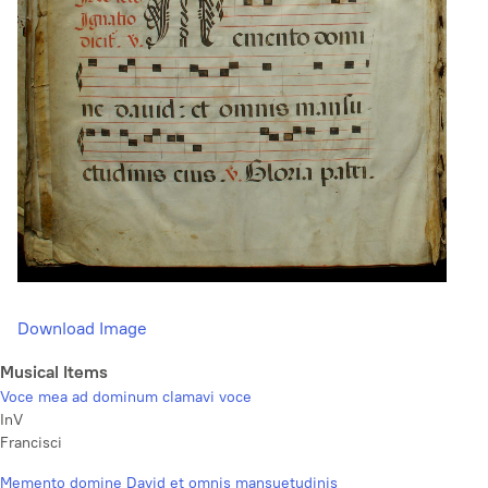
Download Image
Musical Items
Voce mea ad dominum clamavi voce
InV
Francisci
Memento domine David et omnis mansuetudinis