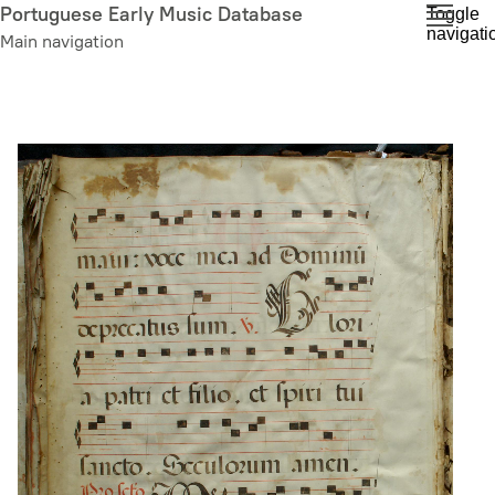
Skip
Portuguese Early Music Database
Toggle
navigati
to
Main navigation
main
content