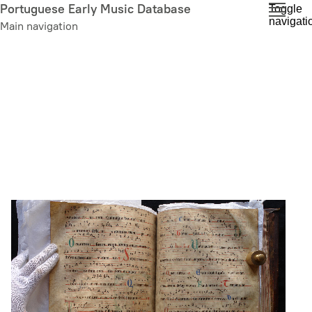
Skip
Portuguese Early Music Database
Toggle
navigati
to
Main navigation
main
content