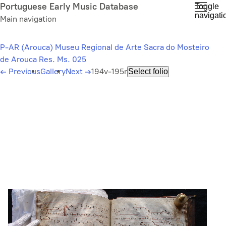
Skip
Portuguese Early Music Database
Toggle
navigati
to
Main navigation
main
content
P-AR (Arouca) Museu Regional de Arte Sacra do Mosteiro
de Arouca Res. Ms. 025
←
Previous
Gallery
Next
→
194v-195r
Select folio