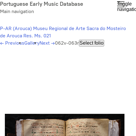
Skip
Portuguese Early Music Database
Toggle
navigati
to
Main navigation
main
content
P-AR (Arouca) Museu Regional de Arte Sacra do Mosteiro
de Arouca Res. Ms. 021
←
Previous
Gallery
Next
→
062v-063r
Select folio