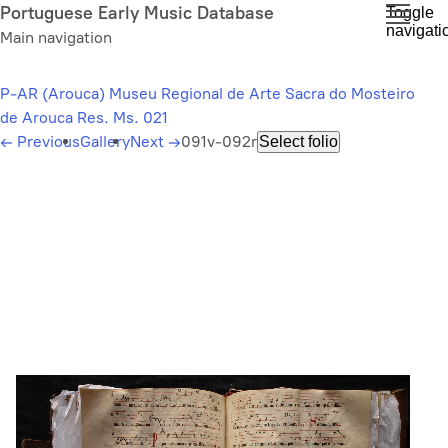
Skip
Portuguese Early Music Database
Toggle
navigati
to
Main navigation
main
content
P-AR (Arouca) Museu Regional de Arte Sacra do Mosteiro
de Arouca Res. Ms. 021
←
Previous
Gallery
Next
→
091v-092r
Select folio