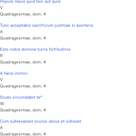
Popule meus quid feci aut quid
V
Quadragesimae, dom. 4
Tunc acceptabis sacrificium justitiae si averteris
A
Quadragesimae, dom. 4
Esto nobis domine turris fortitudinis
R
Quadragesimae, dom. 4
A facie inimici
V
Quadragesimae, dom. 4
Scuto circumdabit te*
W
Quadragesimae, dom. 4
Cum sublevasset oculos Jesus et vidisset
A
Quadragesimae, dom. 4