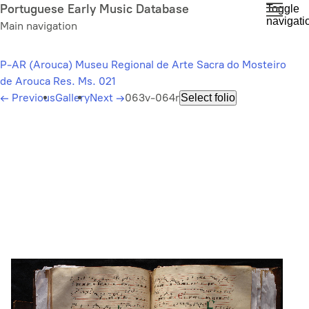
Skip
Portuguese Early Music Database
Toggle
navigati
to
Main navigation
main
content
P-AR (Arouca) Museu Regional de Arte Sacra do Mosteiro
de Arouca Res. Ms. 021
←
Previous
Gallery
Next
→
063v-064r
Select folio